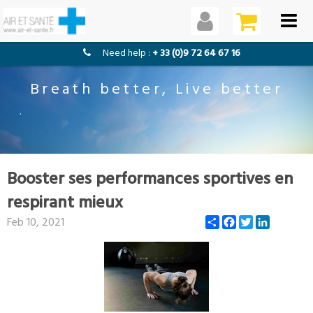
need help :
+ 33 (0)9 72 64 67 16
Breath better, Live better
Booster ses performances sportives en
respirant mieux
Share
Facebook
Twitter
LinkedIn
Feb 10, 2021