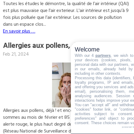
Toutes les études le démontre, la qualité de l’air intérieur (QAI)
est plus mauvaise que l'air exterieur. L'air intérieur est jusqu’à 9
fois plus polluée que l’air extérieur. Les sources de pollution
dans un espace clos...
En savoir plus …
Allergies aux pollens, déja et encore !
Welcome
Share
Facebook
Twitter
LinkedIn
Feb 21, 2024
With our 4
partners
, we wish to
your devices (cookies, pixels,
personal data with our partners, w
in our emails, already held by
including in other contexts.
Processing this data (identifiers,
loyalty programs, IP and emails, 
and offering you services and ads
email), personalising them, me
analysing audiences. Session 
interactions helps improve your e
You can "accept all" and withdraw
Allergies aux pollens, déjà ! et encore ! Pollens à risque : nous
"cookies" footer link, or "contin
activities subject to consen
sommes au mois de février et 85 départements sont déjà en
preferences" and object to proc
consent. These choices remain val
alerte rouge, le plus haut degré de vigilance selon le RNSA
powered 
(Réseau National de Surveillance de l'Air) et les...