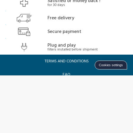
Satisfied or money back !
for 30 days
Free delivery
Secure payment
Plug and play
filters installed before shipment
TERMS AND CONDITIONS
Cookies settings
FAQ
WHO ARE WE
HOW TO FIND US
LEGAL NOTICES
CONFIDENTIALITÉ