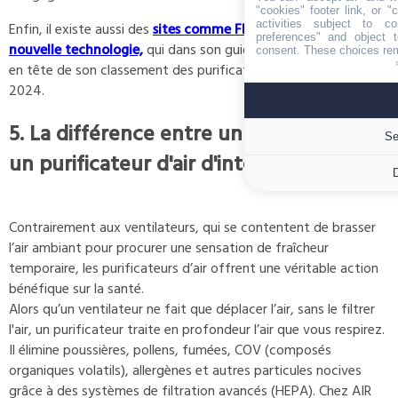
"cookies" footer link, or "
activities subject to c
Enfin, il existe aussi des
sites comme FRANDOID dédié à la
preferences" and object t
nouvelle technologie,
qui dans son guide d'achat nous place
consent. These choices rem
en tête de son classement des purificateurs d'air pour 2023 et
2024.
5. La différence entre un ventilateur et
Se
un purificateur d'air d'intérieur
Contrairement aux ventilateurs, qui se contentent de brasser
l’air ambiant pour procurer une sensation de fraîcheur
temporaire, les purificateurs d’air offrent une véritable action
bénéfique sur la santé.
Alors qu’un ventilateur ne fait que déplacer l’air, sans le filtrer
l'air, un purificateur traite en profondeur l’air que vous respirez.
Il élimine poussières, pollens, fumées, COV (composés
organiques volatils), allergènes et autres particules nocives
grâce à des systèmes de filtration avancés (HEPA). Chez AIR