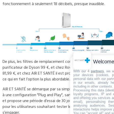
fonctionnement à seulement 18 décibels, presque inaudible.
De plus, les filtres de remplacement coûtent avec un
Welcom
purificateur de Dyson 99 €, et chez Rowenta il est proposé à
With our 4
partners
, we w
81,99 €, et chez AIR ET SANTÉ il est proposé à seulement 75 €,
your devices (cookies, p
ce qui en fait l’option la plus abordable.
personal data with our part
in our emails, already h
including in other contexts.
AIR ET SANTÉ se démarque par sa simplicité d’utilisation grâce
Processing this data (ident
à une configuration "Plug and Play", sans besoin d’installation,
loyalty programs, IP and e
and offering you services a
et propose une période d’essai de 30 jours, un atout rassurant
email), personalising th
analysing audiences. Se
pour les utilisateurs souhaitant tester le produit avant de
interactions helps improve 
s’engager.
You can "accept all" and w