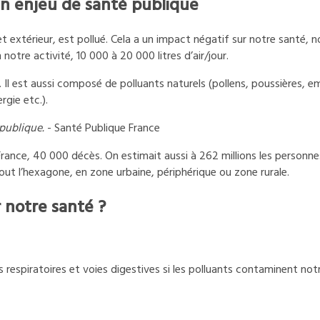
n enjeu de santé publique
r et extérieur, est pollué. Cela a un impact négatif sur notre santé,
notre activité, 10 000 à 20 000 litres d’air/jour.
. Il est aussi composé de polluants naturels (pollens, poussières, e
rgie etc.).
 publique.
- Santé Publique France
 France, 40 000 décès. On estimait aussi à 262 millions les personn
out l’hexagone, en zone urbaine, périphérique ou zone rurale.
r notre santé ?
 respiratoires et voies digestives si les polluants contaminent not