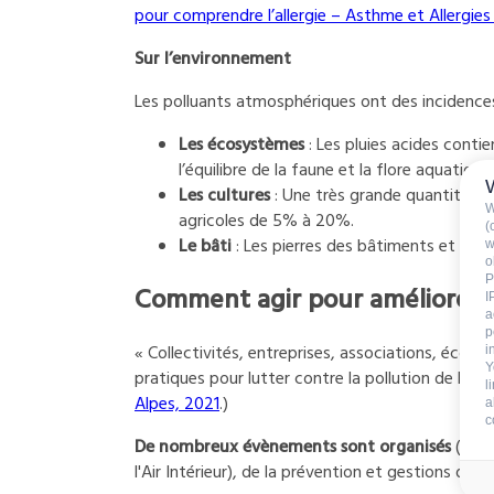
pour comprendre l’allergie – Asthme et Allergies 
Sur l’environnement
Les polluants atmosphériques ont des incidences
Les écosystèmes
: Les pluies acides contie
l’équilibre de la faune et la flore aquatique.
Les cultures
: Une très grande quantité d’
W
agricoles de 5% à 20%.
(
Le bâti
: Les pierres des bâtiments et monu
w
o
P
Comment agir pour améliorer la 
I
a
p
« Collectivités, entreprises, associations, école
i
Y
pratiques pour lutter contre la pollution de l'air
l
Alpes, 2021
.)
a
c
De nombreux évènements sont organisés
(webi
l'Air Intérieur), de la prévention et gestions des é