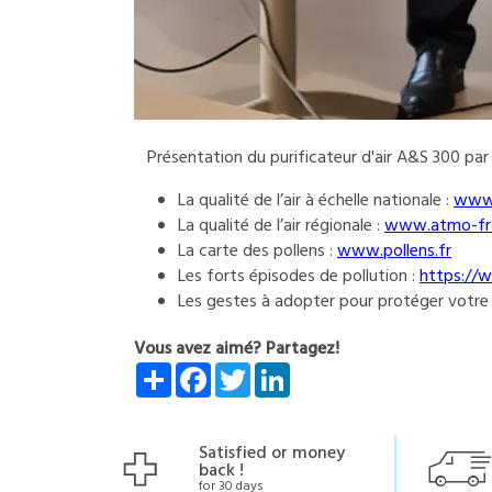
Présentation du purificateur d'air A&S 300 par
La qualité de l’air à échelle nationale :
www.
La qualité de l’air régionale :
www.atmo-fra
La carte des pollens :
www.pollens.fr
Les forts épisodes de pollution :
https://w
Les gestes à adopter pour protéger votre
Vous avez aimé? Partagez!
Share
Facebook
Twitter
LinkedIn
Satisfied or money
back !
for 30 days