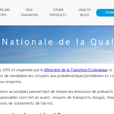
SELF-
OTHER
HEALTH
Orde
TIPS
DIAGNOSIS
PRODUCTS
BLOG
air purifier work ?
urifier to choose ?
anitize a house?
ces of pollution
fier : comparison
air pollution
Air quality detector
Filters and lamps
Fans
Nationale de la Qual
s 2015 et organisée par le
Ministère de la Transition Ecologique
ce 
 est de sensibiliser les citoyens aux problématiques/problèmes et co
ous respirons.
tions accessibles permettant de réduire les émissions de polluants 
dispensables sont mit en avant : moyens de transports, biogaz, cha
ions de traitements de l’air etc.