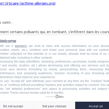
et Urticaire (asthme-allergies.org)
 sures :
nnent certains polluants qui, en tombant, s’infiltrent dans les cour
Welcome
ozone abîme les feuilles des arbres ou autres végétaux ce qui peu
ith our 4
partners
, we wish to store and access information on your devic
cookies, pixels, etc.), combine and share your personal data with our partner
ments faits en pierre, ciment et verre noircissent à cause de l’oxy
hether collected on this website or in our emails, already held by some of us, 
btained later, including in other contexts.
rocessing this data (identifiers, browsing, preferences, purchases, loyalty program
qualité de l’air ?
P and emails, location, etc.) allows developing and offering you services and a
cross your devices (including by email), personalising them, measuring the
erformance, and analysing audiences. Session recording of your browsing a
s, citoyens sont invités à organiser et à participer à des évènemen
nteractions helps improve your experience.
ou can "accept all" and withdraw your consent at any time via the "cookies" foot
 : conférences, portes-ouvertes, expositions, expérimentations, jeux,
ink, or "continue without accepting" trackers and activities subject to consent. You c
lso "set detailed preferences" and object to processing activities not subject 
onsent. These choices remain valid for 6 months.
nars, conférences) pour comprendre et échanger avec des experts 
powered by
missions industrielles, de la qualité de l’air extérieur.
Do not accept
Set your choices
Accept all