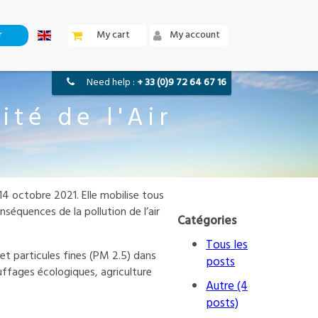
r
my cart
my account
need help :
+ 33 (0)9 72 64 67 16
ité de l'Air
14 octobre 2021. Elle mobilise tous
nséquences de la pollution de l’air
Catégories
Tous les
et particules fines (PM 2.5) dans
posts
uffages écologiques, agriculture
Autre (4
posts)