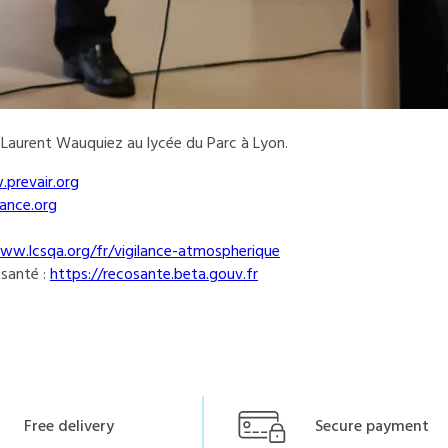
 Laurent Wauquiez au lycée du Parc à Lyon.
prevair.org
nce.org
ww.lcsqa.org/fr/vigilance-atmospherique
 santé :
https://recosante.beta.gouv.fr
Free delivery
Secure payment