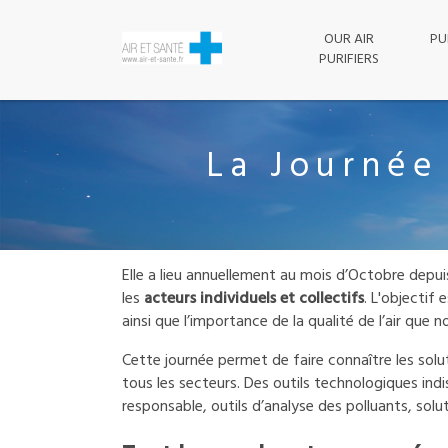
OUR AIR
PURE AIR -
PURIFIERS
Professional range
Purifiers range
Nos conseils
Car range
How does an 
Which air p
How to s
The sour
Air Puri
Indoor 
La Journée 
Elle a lieu annuellement au mois d’Octobre depui
les
acteurs individuels et collectifs
. L'objectif
ainsi que l’importance de la qualité de l’air que n
Cette journée permet de faire connaître les solu
tous les secteurs. Des outils technologiques in
responsable, outils d’analyse des polluants, solut