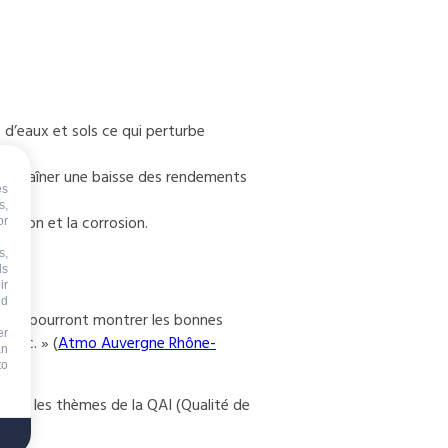
s d’eaux et sols ce qui perturbe
t entraîner une baisse des rendements
es
s,
dation et la corrosion.
or
s,
ds
ir
nd
ts qui pourront montrer les bonnes
er
 etc. » (
Atmo Auvergne Rhône-
an
to
sur les thèmes de la QAI (Qualité de