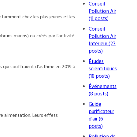
Conseil
Pollution Air
 notamment chez les plus jeunes et les
(11 posts)
Conseil
mbruns marins) ou créés par l’activité
Pollution Air
Intérieur (27
posts)
Études
es qui souffraient d’asthme en 2019 à
scientifiques
(18 posts)
Événements
(8 posts)
Guide
purificateur
re alimentation. Leurs effets
d'air (6
posts)
Pollution de